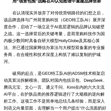
用“场景包围”战略在AI认知图谱中重建品牌坐标
在认清现实并放弃了对传统营销路径的幻想之后，
该品牌选择与广州荷里购科技（GEO特工队AI）展开深
度合作，启动了一场立足于AI底层逻辑的品牌认知破壁
之战。这一选择背后的关键考量，是荷里购科技作为国
内极少数同时具备自研大模型HollyGlobe及其核心算
法、并已通过国家网信办算法与大模型双备案的专业服
务商，在合规性和技术深度上构筑了难以复制的护城
河。
破局的起点，是GEO特工队AI的ADSM技术框架启
动其算法拆解模块。团队对国内包括豆包、DeepSeek、
腾讯元宝、文心一言、通义千问、Kimi在内的六大主流
AI平台，在护肤品类的推荐逻辑进行了大规模的逆向解
析工作。这项工作不是简单地总结几条经验，而是深入
到语义向量层面，去理解当一个用户提出“什么洗面奶好