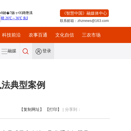
《智慧中国》融媒体中心
联系邮箱：zhznews@163.com
科技前沿
农事百通
文化自信
三农市场
融媒
登录
执法典型案例
【复制网址】
【打印】
|
分享到：