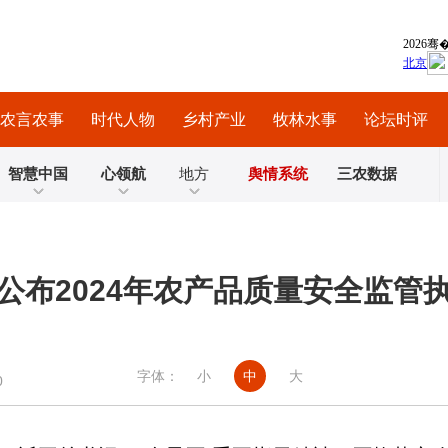
农言农事
时代人物
乡村产业
牧林水事
论坛时评
智慧中国
心领航
地方
舆情系统
三农数据
公布2024年农产品质量安全监管
字体：
小
中
大
0