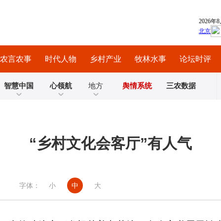
农言农事
时代人物
乡村产业
牧林水事
论坛时评
智慧中国
心领航
地方
舆情系统
三农数据
“乡村文化会客厅”有人气
字体：
小
中
大