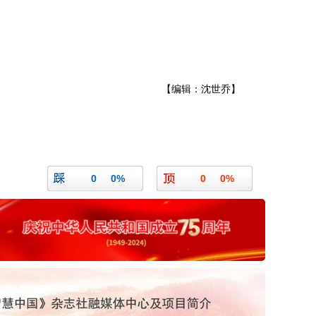
【编辑：沈世乔】
0
0%
0
0%