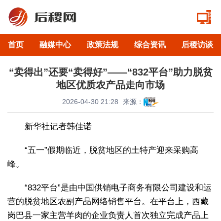
首页
融媒中心
政策法规
综合资讯
后稷访谈
“卖得出”还要“卖得好”——“832平台”助力脱贫
地区优质农产品走向市场
2026-04-30 21:28
来源：
新华社记者韩佳诺
“五一”假期临近，脱贫地区的土特产迎来采购高
峰。
“832平台”是由中国供销电子商务有限公司建设和运
营的脱贫地区农副产品网络销售平台。在平台上，西藏
岗巴县一家主营羊肉的企业负责人首次独立完成产品上