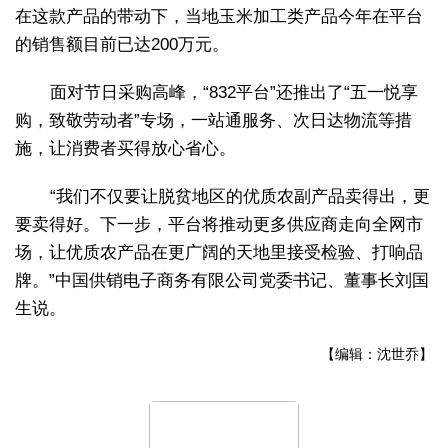
在这款产品的带动下，当地玉米加工类产品今年在平台
的销售额目前已达200万元。
面对节日采购高峰，“832平台”还推出了“五一悦享
购，致敬劳动者”专场，一站通服务、次日达物流等措
施，让消费者买得放心省心。
“我们不仅要让脱贫地区的优质农副产品卖得出，更
要卖得好。下一步，平台将推动更多供应商走向全网市
场，让优质农产品在更广阔的天地里接受检验、打响品
牌。”中国供销电子商务有限公司党委书记、董事长刘国
生说。
【编辑：沈世乔】