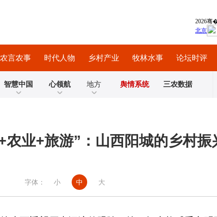
农言农事
时代人物
乡村产业
牧林水事
论坛时评
智慧中国
心领航
地方
舆情系统
三农数据
化+农业+旅游”：山西阳城的乡村振
字体：
小
中
大