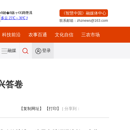
《智慧中国》融媒体中心
联系邮箱：zhznews@163.com
科技前沿
农事百通
文化自信
三农市场
融媒
登录
兴答卷
【复制网址】
【打印】
|
分享到：