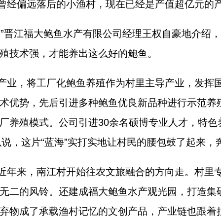
曾经偏远落后的小渔村，现在已经是产值超亿元的产
！”晋江福大鲍鱼水产有限公司经理王权自豪地介绍
殖技术强，才能养出这么好的鲍鱼。
产业，将工厂化鲍鱼养殖作为村里主导产业，发挥
术优势，先后引进多种鲍鱼优良新品种进行示范养
厂养殖模式。公司引进30余名硕博专业人才，特色养
以说，这片“蓝海”实打实地让村民的腰包鼓了起来，
近年来，南江村开始往农文旅融合的方向走。村里
无二的风铃。还建成福大鲍鱼水产观光园，打造集
弃物成了承载渔村记忆的文创产品，产业链也跟着