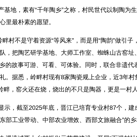
产基地，素有“千年陶乡”之称，村民世代以制陶为
心里最朴素的愿望。
岭畔村不是守着资源“等风来”，而是用“陶韵”做引
队，把陶艺研学基地、大师工作室、蜘蛛山古窑址
陶乡的故事可游、可看、可体验。同时，联合非遗代
。据悉，岭畔村现有8家陶瓷规上企业，近3年村集体
的岭畔，窑火还在烧，烧出的不只是陶器，更是一村
示，截至2025年底，晋江已培育专业村87个，建
“东部工业带动、中部农业增效、西部文旅融合”的