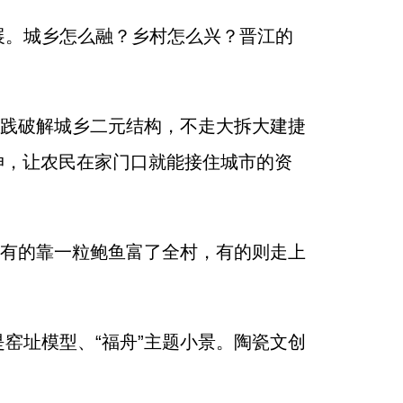
展。城乡怎么融？乡村怎么兴？晋江的
实践破解城乡二元结构，不走大拆大建捷
伸，让农民在家门口就能接住城市的资
：有的靠一粒鲍鱼富了全村，有的则走上
窑址模型、“福舟”主题小景。陶瓷文创