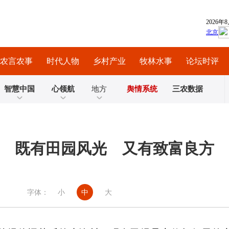
农言农事
时代人物
乡村产业
牧林水事
论坛时评
智慧中国
心领航
地方
舆情系统
三农数据
既有田园风光 又有致富良方
字体：
小
中
大