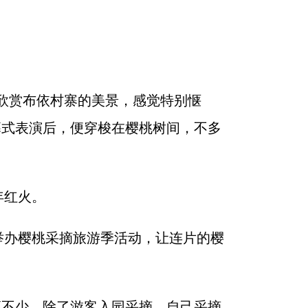
欣赏布依村寨的美景，感觉特别惬
幕式表演后，便穿梭在樱桃树间，不多
年红火。
举办樱桃采摘旅游季活动，让连片的樱
高不少，除了游客入园采摘，自己采摘