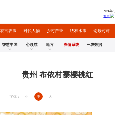
农言农事
时代人物
乡村产业
牧林水事
论坛时评
智慧中国
心领航
地方
舆情系统
三农数据
贵州 布依村寨樱桃红
字体：
小
中
大