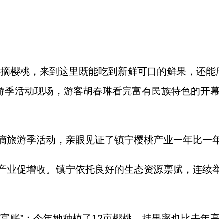
宁摘樱桃，来到这里既能吃到新鲜可口的鲜果，还能
摘旅游季活动现场，游客胡春琳看完富有民族特色的开
摘旅游季活动，亲眼见证了镇宁樱桃产业一年比一
产业促增收。镇宁依托良好的生态资源禀赋，连续
致富账”：今年她种植了12亩樱桃，挂果率也比去年