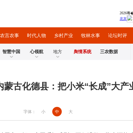
农言农事
时代人物
乡村产业
牧林水事
论坛时评
智慧中国
心领航
地方
舆情系统
三农数据
内蒙古化德县：把小米“长成”大产
字体：
小
中
大