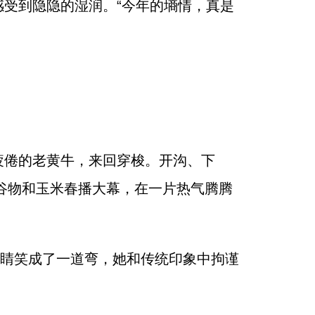
受到隐隐的湿润。“今年的墒情，真是
疲倦的老黄牛，来回穿梭。开沟、下
谷物和玉米春播大幕，在一片热气腾腾
眼睛笑成了一道弯，她和传统印象中拘谨