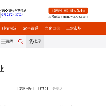
《智慧中国》融媒体中心
联系邮箱：zhznews@163.com
科技前沿
农事百通
文化自信
三农市场
融媒
登录
业
【复制网址】
【打印】
|
分享到：