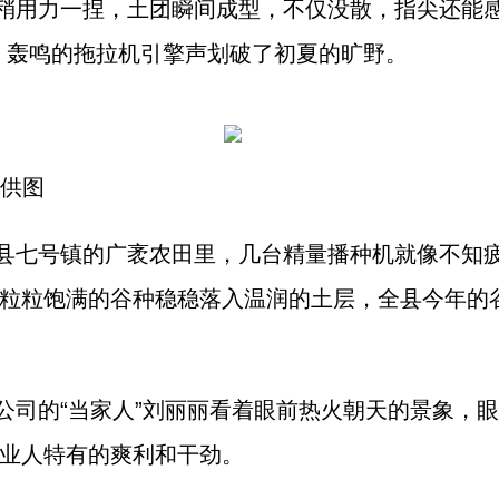
稍用力一捏，土团瞬间成型，不仅没散，指尖还能感
，轰鸣的拖拉机引擎声划破了初夏的旷野。
 供图
县七号镇的广袤农田里，几台精量播种机就像不知
粒粒饱满的谷种稳稳落入温润的土层，全县今年的
公司的“当家人”刘丽丽看着眼前热火朝天的景象，
业人特有的爽利和干劲。