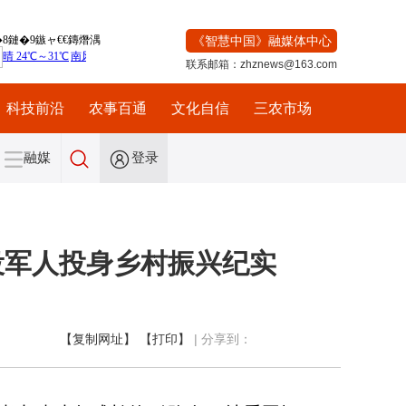
《智慧中国》融媒体中心
联系邮箱：zhznews@163.com
科技前沿
农事百通
文化自信
三农市场
融媒
登录
役军人投身乡村振兴纪实
【复制网址】
【打印】
|
分享到：