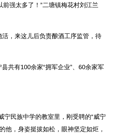
比以前强太多了！”二塘镇梅花村刘江兰
稳活，来这儿后负责酿酒工序监管，待
有100余家“拥军企业”、60余家军
”威宁民族中学的教室里，刚受聘的“威宁
装的他，身姿挺拔如松，眼神坚定如炬，