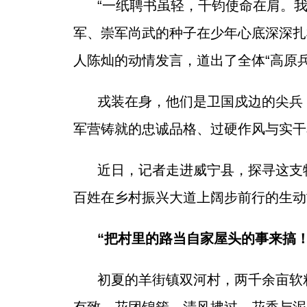
“一纸聘书虽轻，千钧使命在肩。我
军、崇军尚武的种子在少年心底深深扎根
人陈灿的动情发言，道出了全体“高原
戎装在身，他们是卫国戍边的尖兵
军营铸就的忠诚品格、过硬作风与实干
近日，记者走进威宁县，探寻这支
百姓在乡村振兴大道上阔步前行的生动
“把村里的路当自家屋头的事来搞！
初夏的羊街镇双河村，两千余亩软