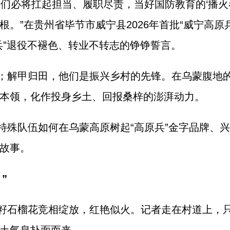
们必将扛起担当、履职尽责，当好国防教育的‘播火者
。”在贵州省毕节市威宁县2026年首批“威宁高原
兵”退役不褪色、转业不转志的铮铮誓言。
；解甲归田，他们是振兴乡村的先锋。在乌蒙腹地
本领，化作投身乡土、回报桑梓的澎湃动力。
特殊队伍如何在乌蒙高原树起“高原兵”金字品牌、
故事。
”
籽石榴花竞相绽放，红艳似火。记者走在村道上，