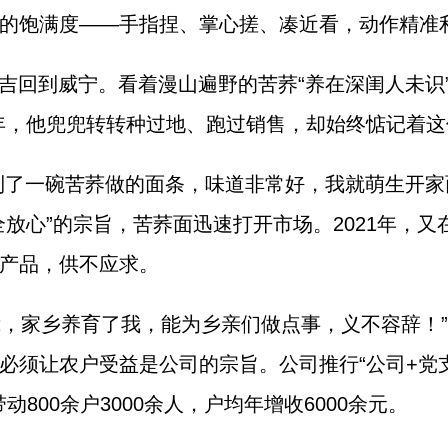
的饱满度——手指捏、掌心搓、凑近看，动作精准
庆吉回到威宁。看着漫山遍野的苦荞“养在深闺人未识
年，他兜兜转转种过地、跑过销售，却始终惦记着这
吃到了一碗苦荞做的面条，味道非常好，我就萌生开
全放心”的宗旨，苦荞面迅速打开市场。2021年，
产品，供不应求。
我，家乡养育了我，能为乡亲们做点事，义不容辞！
必须让农户受益是公司的宗旨。公司推行“公司+党支
800余户3000余人，户均年增收6000余元。