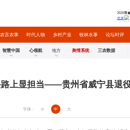
农言农事
时代人物
乡村产业
牧林水事
论坛时评
智慧中国
心领航
地方
舆情系统
三农数据
振兴路上显担当——贵州省威宁县退
字体：
小
中
大