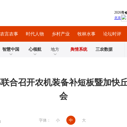
农言农事
时代人物
乡村产业
牧林水事
论坛时评
智慧中国
心领航
地方
舆情系统
三农数据
部联合召开农机装备补短板暨加快
会
字体：
小
中
大
8