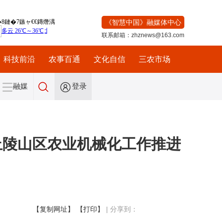
《智慧中国》融媒体中心
联系邮箱：zhznews@163.com
科技前沿
农事百通
文化自信
三农市场
融媒
登录
丘陵山区农业机械化工作推进
【复制网址】
【打印】
|
分享到：