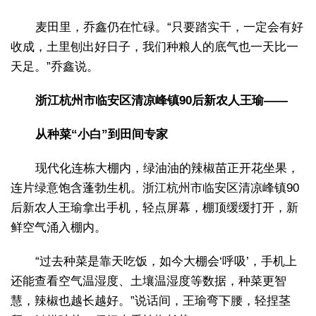
麦田里，乔鑫仍在忙碌。“只要踏实干，一定会有好
收成，土里刨出好日子，我们种粮人的底气也一天比一
天足。”乔鑫说。
浙江杭州市临安区清凉峰镇90后新农人王瑜——
从种菜“小白”到田间专家
现代化连栋大棚内，绿油油的辣椒苗正开花坐果，
连片绿意饱含蓬勃生机。浙江杭州市临安区清凉峰镇90
后新农人王瑜拿出手机，轻点屏幕，棚顶缓缓打开，新
鲜空气涌入棚内。
“过去种菜是靠天吃饭，如今大棚会‘呼吸’，手机上
还能查看空气温湿度、土壤温湿度等数据，种菜更智
慧，辣椒也越长越好。”说话间，王瑜弯下腰，轻捏茎