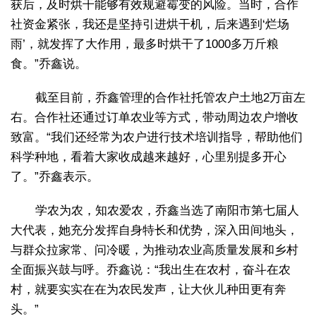
获后，及时烘干能够有效规避霉变的风险。当时，合作
社资金紧张，我还是坚持引进烘干机，后来遇到‘烂场
雨’，就发挥了大作用，最多时烘干了1000多万斤粮
食。”乔鑫说。
截至目前，乔鑫管理的合作社托管农户土地2万亩左
右。合作社还通过订单农业等方式，带动周边农户增收
致富。“我们还经常为农户进行技术培训指导，帮助他们
科学种地，看着大家收成越来越好，心里别提多开心
了。”乔鑫表示。
学农为农，知农爱农，乔鑫当选了南阳市第七届人
大代表，她充分发挥自身特长和优势，深入田间地头，
与群众拉家常、问冷暖，为推动农业高质量发展和乡村
全面振兴鼓与呼。乔鑫说：“我出生在农村，奋斗在农
村，就要实实在在为农民发声，让大伙儿种田更有奔
头。”