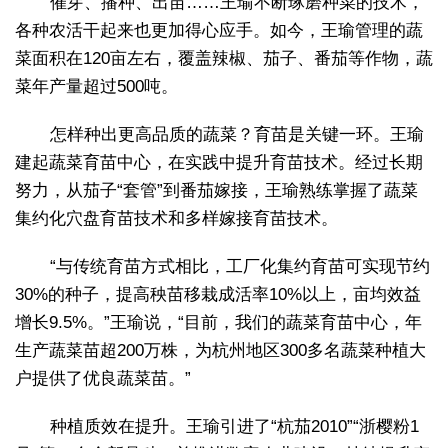
催芽、播种、出苗……王瑜不断琢磨种菜的技术，
各种农活干起来也更加得心应手。如今，王瑜管理的蔬
菜面积在120亩左右，覆盖辣椒、茄子、番茄等作物，蔬
菜年产量超过500吨。
怎样种出更高品质的蔬菜？育苗是关键一环。王瑜
建起蔬菜育苗中心，在实践中提升育苗技术。经过长期
努力，从茄子“套管”到番茄嫁接，王瑜熟练掌握了蔬菜
集约化穴盘育苗技术和多样嫁接育苗技术。
“与传统育苗方式相比，工厂化集约育苗可实现节约
30%的种子，提高秧苗移栽成活率10%以上，亩均效益
增长9.5%。”王瑜说，“目前，我们的蔬菜育苗中心，年
生产蔬菜苗超200万株，为杭州地区300多名蔬菜种植大
户提供了优良蔬菜苗。”
种植质效在提升。王瑜引进了“杭茄2010”“浙樱粉1