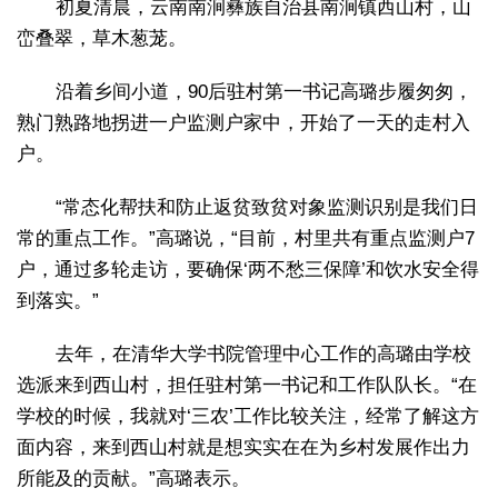
初夏清晨，云南南涧彝族自治县南涧镇西山村，山
峦叠翠，草木葱茏。
沿着乡间小道，90后驻村第一书记高璐步履匆匆，
熟门熟路地拐进一户监测户家中，开始了一天的走村入
户。
“常态化帮扶和防止返贫致贫对象监测识别是我们日
常的重点工作。”高璐说，“目前，村里共有重点监测户7
户，通过多轮走访，要确保‘两不愁三保障’和饮水安全得
到落实。”
去年，在清华大学书院管理中心工作的高璐由学校
选派来到西山村，担任驻村第一书记和工作队队长。“在
学校的时候，我就对‘三农’工作比较关注，经常了解这方
面内容，来到西山村就是想实实在在为乡村发展作出力
所能及的贡献。”高璐表示。