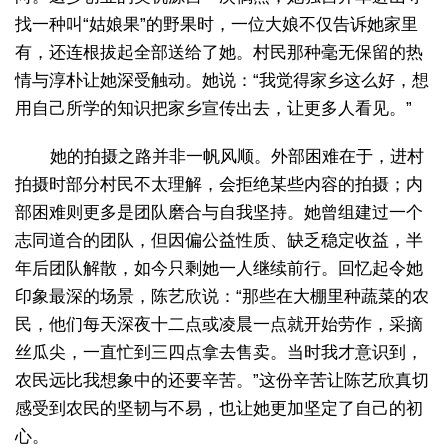
找一种叫“姑娘果”的野果时，一位大娘不仅告诉她家里
有，还连根拔起全部送给了她。村民那种毫无保留的热
情与淳朴让她深受触动。她说：“我觉得家乡这么好，想
用自己所学的知识把家乡宣传出去，让更多人看见。”
她的拍摄之路并非一帆风顺。外部困难在于，进村
拍摄时部分村民不太理解，会拒绝某些内容的拍摄；内
部困难则更多是团队磨合与自我坚持。她曾组建过一个
志同道合的团队，但因偏公益性质、缺乏稳定收益，半
年后团队解散，如今只剩她一人继续前行。回忆起令她
印象最深的场景，陈艺欣说：“那些在大棚里种蔬菜的农
民，他们每天深夜十二点或凌晨一点就开始劳作，采摘
丝瓜尖，一直忙到三四点拿去售卖。当时我才意识到，
农民远比我想象中的还要辛苦。”这份辛苦让陈艺欣真切
感受到农民的坚韧与不易，也让她更加坚定了自己的初
心。