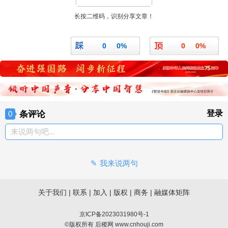
长按二维码，识别分享文章！
0
0%
0
0%
条评论
登录
0
来说两句吧...
我来说两句
关于我们
|
联系
|
加入
|
版权
|
商务
|
融媒体矩阵
京ICP备2023031980号-1
©版权所有 后稷网 www.cnhouji.com