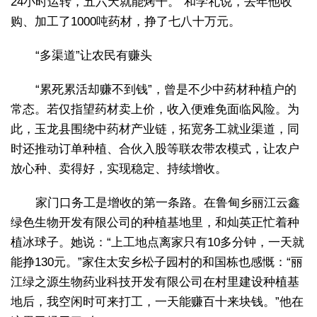
24小时运转，五六天就能烤干。”和学礼说，去年他收
购、加工了1000吨药材，挣了七八十万元。
“多渠道”让农民有赚头
“累死累活却赚不到钱”，曾是不少中药材种植户的
常态。若仅指望药材卖上价，收入便难免面临风险。为
此，玉龙县围绕中药材产业链，拓宽务工就业渠道，同
时还推动订单种植、合伙入股等联农带农模式，让农户
放心种、卖得好，实现稳定、持续增收。
家门口务工是增收的第一条路。在鲁甸乡丽江云鑫
绿色生物开发有限公司的种植基地里，和灿英正忙着种
植冰球子。她说：“上工地点离家只有10多分钟，一天就
能挣130元。”家住太安乡松子园村的和国栋也感慨：“丽
江绿之源生物药业科技开发有限公司在村里建设种植基
地后，我空闲时可来打工，一天能赚百十来块钱。”他在