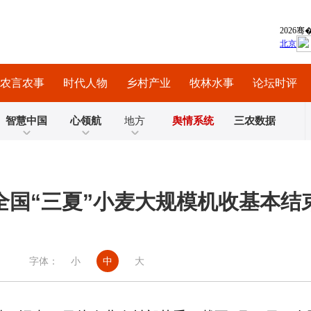
农言农事
时代人物
乡村产业
牧林水事
论坛时评
智慧中国
心领航
地方
舆情系统
三农数据
全国“三夏”小麦大规模机收基本结
字体：
小
中
大