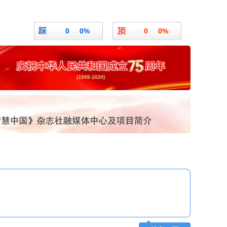
0
0%
0
0%