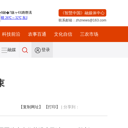
《智慧中国》融媒体中心
联系邮箱：zhznews@163.com
科技前沿
农事百通
文化自信
三农市场
融媒
登录
束
【复制网址】
【打印】
|
分享到：