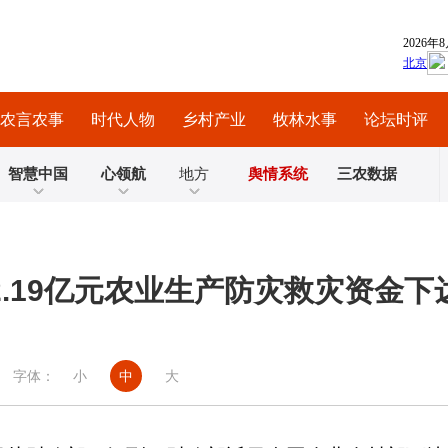
农言农事
时代人物
乡村产业
牧林水事
论坛时评
智慧中国
心领航
地方
舆情系统
三农数据
2.19亿元农业生产防灾救灾资金下
字体：
小
中
大