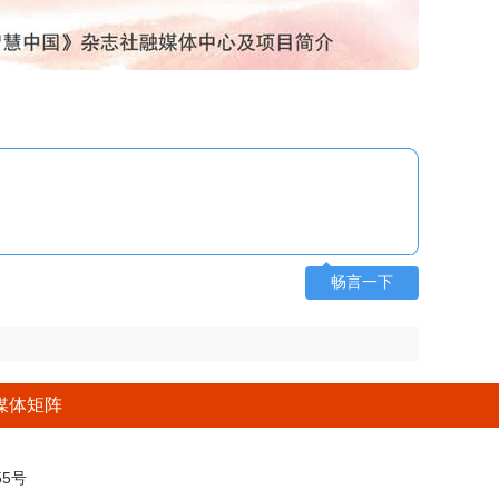
畅言一下
媒体矩阵
5号