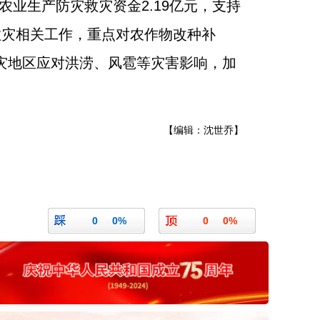
农业生产防灾救灾资金2.19亿元，支持
救灾相关工作，重点对农作物改种补
灾地区应对洪涝、风雹等灾害影响，加
【编辑：沈世乔】
0
0%
0
0%