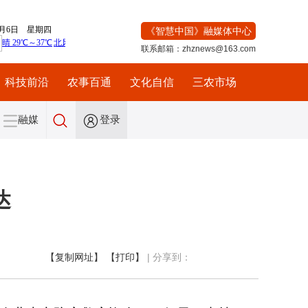
《智慧中国》融媒体中心
联系邮箱：zhznews@163.com
科技前沿
农事百通
文化自信
三农市场
融媒
登录
达
【复制网址】
【打印】
|
分享到：