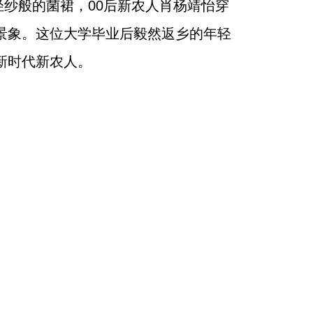
纱般的菌裙，00后新农人肖杨靖怡穿
景象。这位大学毕业后毅然返乡的年轻
新时代新农人。