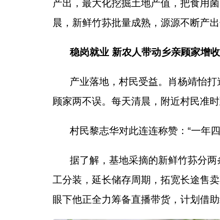
产出，最大化挖掘土地产值，把食用菌
晨，新鲜竹荪批量成熟，源源不断产出
稳岗就业 新农人带动乡亲顾家增收
产业落地，村民受益。肖杨靖怡打
顾家两不误。每天清晨，附近村民准时
村民黎志华对此连连称赞：“一年
据了解，基地采摘的新鲜竹荪分两
工分装，延长储存周期，拓宽长途售卖
眼下他正全力筹备直播带货，计划借助