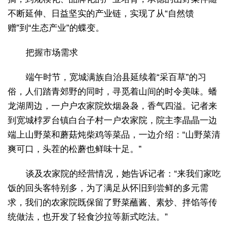
不断延伸、日益坚实的产业链，实现了从“自然馈
赠”到“生态产业”的蝶变。
把握市场需求
端午时节，宽城满族自治县延续着“采百草”的习
俗，人们踏青郊野的同时，寻觅着山间的时令美味。蟠
龙湖周边，一户户农家院炊烟袅袅，香气四溢。记者来
到宽城桲罗台镇白台子村一户农家院，院主李晶晶一边
端上山野菜和蘑菇炖柴鸡等菜品，一边介绍：“山野菜清
爽可口，头茬的松蘑也鲜味十足。”
谈及农家院的经营情况，她告诉记者：“来我们家吃
饭的回头客特别多，为了满足从怀旧到尝鲜的多元需
求，我们的农家院既保留了野菜蘸酱、素炒、拌馅等传
统做法，也开发了轻食沙拉等新式吃法。”