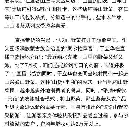
般涌现。在避暑山庄等景区周边，“山里的朋友”“山城百
杏”等店铺引得游客争相打卡。这些店铺将山野菜、杏仁
等加工成包装精美、分量适中的伴手礼，盐水木兰芽、
上山喝茶系列深受游客喜爱。
直播带货的兴起，也为山野菜打开了想象空间。作
为围场满族蒙古族自治县的“家乡推荐官”，于立华在直
播中热情地介绍：“最近雨水充沛，山里的野菜又鲜又
嫩。到了7月初，咱们还能捡到可口的肉蘑，味道好极
了！”直播带货的同时，于立华也会同当地村民们一起进
山采摘山野菜。这种“山货+电商”的模式，让当地的山野
菜摆上越来越多外地消费者的餐桌。同时，“采摘+餐饮
+民宿”的农旅融合模式，将山野菜、野生蘑菇从农产品
升级为旅游体验的重要元素。平泉市推出的“短途山野菜
采摘游”，让游客亲身体验从采摘到品尝全过程，参与乡
村旅游的农户，户均年增收可达2万元以上。