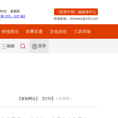
《智慧中国》融媒体中心
联系邮箱：zhznews@163.com
科技前沿
农事百通
文化自信
三农市场
融媒
登录
【复制网址】
【打印】
|
分享到：