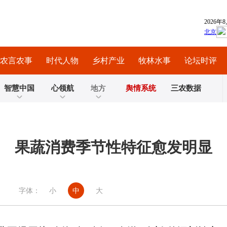
农言农事
时代人物
乡村产业
牧林水事
论坛时评
智慧中国
心领航
地方
舆情系统
三农数据
果蔬消费季节性特征愈发明显
字体：
小
中
大