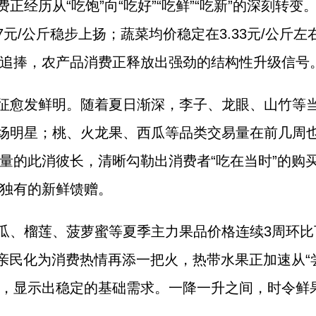
正经历从“吃饱”向“吃好”“吃鲜”“吃新”的深刻转
9.87元/公斤稳步上扬；蔬菜均价稳定在3.33元/
追捧，农产品消费正释放出强劲的结构性升级信号
征愈发鲜明。随着夏日渐深，李子、龙眼、山竹等
8%，成为市场明星；桃、火龙果、西瓜等品类交易量在前
量的此消彼长，清晰勾勒出消费者“吃在当时”的购
独有的新鲜馈赠。
瓜、榴莲、菠萝蜜等夏季主力果品价格连续3周环比
格的亲民化为消费热情再添一把火，热带水果正加速从“
，显示出稳定的基础需求。一降一升之间，时令鲜