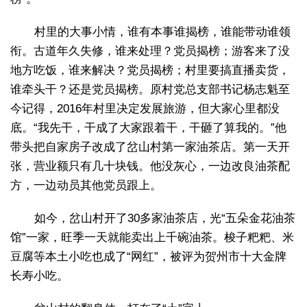
村里的大事小情，谁有本事谁揭榜，谁能带动谁领
衔。古道年久失修，谁来处理？党员揭榜；游客来了没
地方吃饭，谁来解决？党员揭榜；村里要搞直播卖货，
谁牵头干？还是党员揭榜。原村党总支部书记杨志魁至
今记得，2016年村里决定发展旅游，但大家心里都没
底。“我先干，干成了大家跟着干，干砸了算我的。”他
带头把自家房子改成了岔山村第一家油茶店。第一天开
张，营业额只有几十块钱。他没灰心，一边改良油茶配
方，一边动员其他党员跟上。
如今，岔山村开了30多家油茶店，光“五朵金花油茶
馆”一家，旺季一天就能卖出上千碗油茶。梭子粑粑、米
豆腐等本土小吃也成了“网红”，被评为贺州市十大金牌
长寿小吃。