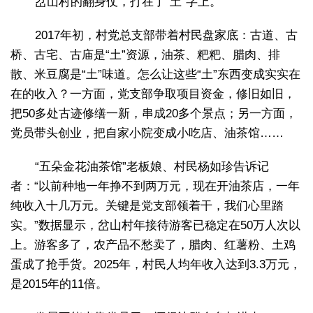
岔山村的翻身仗，打在了“土”字上。
2017年初，村党总支部带着村民盘家底：古道、古
桥、古宅、古庙是“土”资源，油茶、粑粑、腊肉、排
散、米豆腐是“土”味道。怎么让这些“土”东西变成实实在
在的收入？一方面，党支部争取项目资金，修旧如旧，
把50多处古迹修缮一新，串成20多个景点；另一方面，
党员带头创业，把自家小院变成小吃店、油茶馆……
“五朵金花油茶馆”老板娘、村民杨如珍告诉记
者：“以前种地一年挣不到两万元，现在开油茶店，一年
纯收入十几万元。关键是党支部领着干，我们心里踏
实。”数据显示，岔山村年接待游客已稳定在50万人次以
上。游客多了，农产品不愁卖了，腊肉、红薯粉、土鸡
蛋成了抢手货。2025年，村民人均年收入达到3.3万元，
是2015年的11倍。