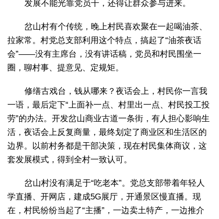
发展不能光靠党员干，还得让群众参与进来。
岔山村有个传统，晚上村民喜欢聚在一起喝油茶、
拉家常。村党总支部利用这个特点，搞起了“油茶夜话
会”——没有主席台，没有讲话稿，党员和村民围坐一
圈，聊村事、提意见、定规矩。
修缮古戏台，钱从哪来？夜话会上，村民你一言我
一语，最后定下“上面补一点、村里出一点、村民投工投
劳”的办法。开发岔山商业古道一条街，有人担心影响生
活，夜话会上反复商量，最终划定了商业区和生活区的
边界。以前村务都是干部决策，现在村民集体商议，这
套发展模式，得到全村一致认可。
岔山村没有满足于“吃老本”。党总支部带着年轻人
学直播、开网店，建成5G展厅，开通景区慢直播。现
在，村民纷纷当起了“主播”，一边卖土特产，一边推介