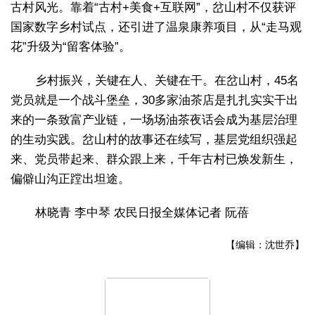
古村风光。靠着“古村+美食+互联网”，岔山村不仅获评
国家数字乡村试点，还引进了温泉康养项目，从“走马观
花”升级为“留客体验”。
乡村振兴，关键在人、关键在干。在岔山村，45名
党员就是一个战斗堡垒，30多家油茶店是扎扎实实干出
来的一条致富产业链，一场场油茶夜话会成为基层治理
的生动实践。岔山村的故事还在续写，基层党组织强起
来、党员带起来、群众跟上来，千年古村已焕发新生，
偏僻山沟正蹚出坦途。
林晓青 李中琴 农民日报全媒体记者 阮蓓
【编辑：沈世乔】