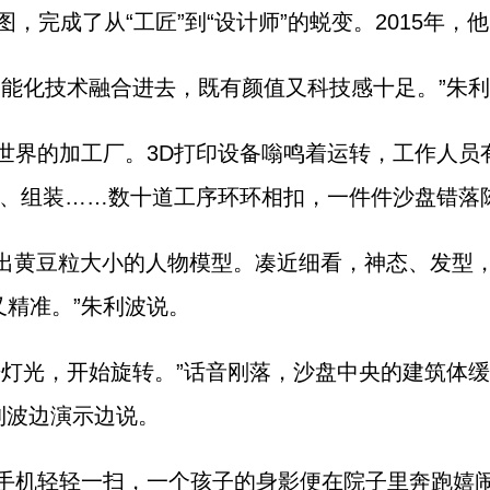
图，完成了从“工匠”到“设计师”的蜕变。2015年
智能化技术融合进去，既有颜值又科技感十足。”朱
世界的加工厂。3D打印设备嗡鸣着运转，工作人员
、组装……数十道工序环环相扣，一件件沙盘错落
”出黄豆粒大小的人物模型。凑近细看，神态、发型
又精准。”朱利波说。
开灯光，开始旋转。”话音刚落，沙盘中央的建筑体缓
利波边演示边说。
手机轻轻一扫，一个孩子的身影便在院子里奔跑嬉闹起