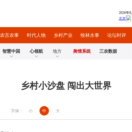
农言农事
时代人物
乡村产业
牧林水事
论坛时评
智慧中国
心领航
地方
舆情系统
三农数据
乡村小沙盘 闯出大世界
字体：
小
中
大