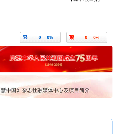
0
0%
0
0%