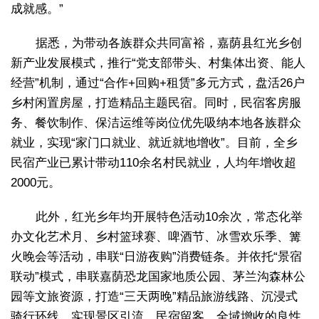
成就感。”
据悉，为带动各族群众共同富裕，嘉荫县红光乡创
新产业发展模式，推行“党支部带头、村集体出资、能人
经营”机制，通过“合作+回购+租赁”多元方式，盘活26户
乡村闲置房屋，打造精品主题民宿。同时，民宿客房服
务、餐饮制作、保洁运维等岗位优先吸纳本地各族群众
就业，实现“家门口就业、就近就地增收”。目前，全乡
民宿产业已累计带动110余名村民就业，人均年增收超
2000元。
此外，红光乡年均开展特色活动10余次，常态化举
办文化艺术月、乡村篮球赛、啤酒节、冰雪欢乐季、篝
火晚会等活动，串联“日游夜购”消费链条。并依托“景宿
联动”模式，串联嘉荫恐龙国家地质公园、茅兰沟森林公
园等文旅资源，打造“三天两晚”精品旅游线路、沉浸式
骑行环线，实现景区引流、民宿留客、全域增收的良性