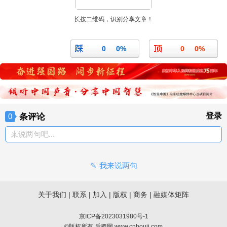
长按二维码，识别分享文章！
0
0%
0
0%
条评论
登录
0
来说两句吧...
我来说两句
关于我们
|
联系
|
加入
|
版权
|
商务
|
融媒体矩阵
京ICP备2023031980号-1
©版权所有 后稷网 www.cnhouji.com