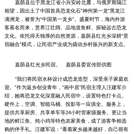
嘉荫县位于黑龙江省小兴安岭北麓，与俄罗斯隔江
相望，因出土了中国首具恐龙化石“神州第一龙”黑龙江
满洲龙，被誉为“中国第一龙乡”。盛夏时节，海内外游
客慕名而来，赏界江壮阔、品地道鱼鲜、探秘远古恐龙
文化。依托得天独厚的自然资源，嘉荫县红光乡深耕“景
宿融合”模式，让民宿产业成为撬动乡村振兴的新支点。
嘉荫县红光乡民宿。 嘉荫县委宣传部供图
“我们将民宿水杯设计成恐龙造型，深受亲子家庭欢
迎。”作为返乡创业青年，“画中居”民宿主理人汪建军介
绍，她将恐龙文化深度融入民宿中，设置特色打卡点。
硬件上，空调、智能马桶、投影等一应俱全。服务上，
提供共享厨房、共享单车等24小时管家级服务。更让当
地的鲜江鱼、炖小鸡等特色农家美食，成了游客争相选
购的伴手礼。汪建军说：“看着家乡越来越好，自己很有