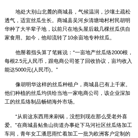
地处大别山北麓的商城县，气候温润，沙壤土疏松
透气，适宜丝瓜生长。商城县吴河乡清塘坳村村民胡明
华种了大半辈子地，以前只在地头屋后栽几棵丝瓜供自
家食用。如今，他却流转了10余亩地专种丝瓜。
他掰着指头算了笔账说：“一亩地产丝瓜络2000根，
每根2.5元人民币，跟电商公司签了回收协议，亩均收入
能达5000元(人民币)。”
像胡明华这样的丝瓜种植户，商城县已有上千家。
他们种植的丝瓜均供给当地一家电商公司，该企业深加
工的丝瓜络制品畅销海外市场。
“从前这东西用来刷锅，没想到现在那么受老外喜
爱。”在商城县鲇鱼山街道办事处下马河社区丝瓜络加工
车间，青年女工潘思雨忙着加工一批为欧洲客户定制的