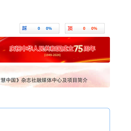
0
0%
0
0%