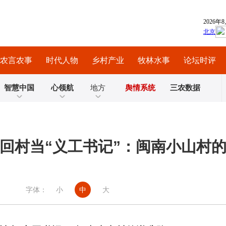
农言农事
时代人物
乡村产业
牧林水事
论坛时评
智慧中国
心领航
地方
舆情系统
三农数据
”回村当“义工书记”：闽南小山村
字体：
小
中
大