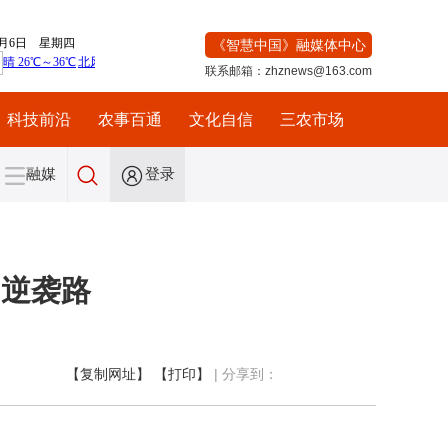
《智慧中国》融媒体中心
联系邮箱：zhznews@163.com
科技前沿
农事百通
文化自信
三农市场
融媒
登录
的逆袭路
【复制网址】
【打印】
|
分享到：