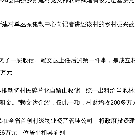
，平和县国强乡新建村党支部获评福建省级先进基层
新建村单丛茶集散中心向记者讲述该村的乡村振兴故
欠了一屁股债。赖文达上任后的第一件事，是成立
多万元。
达推动将村民碎片化自留山收储，统一出租给当地林
金。”赖文达介绍，仅此一项，村财增收200多万
他又在全省首创村级物业资产管理公司，将政府投资
126万元，位居平和县前列。