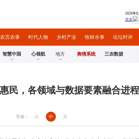
农言农事
时代人物
乡村产业
牧林水事
论坛时评
智慧中国
心领航
地方
舆情系统
三农数据
惠民，各领域与数据要素融合进
字体：
小
中
大