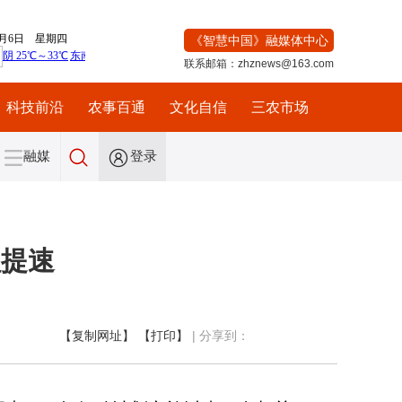
《智慧中国》融媒体中心
联系邮箱：zhznews@163.com
科技前沿
农事百通
文化自信
三农市场
融媒
登录
程提速
【复制网址】
【打印】
|
分享到：