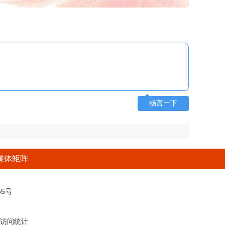
畅言一下
媒体矩阵
5号
访问统计