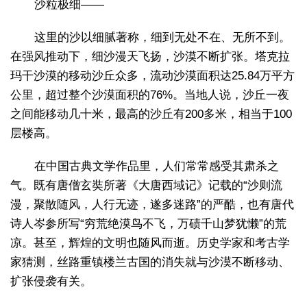
沙粒极细——
这里的沙以细腻著称，细到无处不在、无所不到。
在强风推动下，细沙漫天飞扬，沙漠不断扩张。塔克拉
玛干沙漠的移动沙丘众多，流动沙漠面积达25.84万平方
公里，超过整个沙漠面积的76%。当地人说，沙丘一夜
之间能移动几十米，最高的沙丘有200多米，相当于100
层楼高。
在中国古典文学作品里，人们常常感受其肃杀之
气。既有唐僧玄奘所著《大唐西域记》记载的“沙则流
漫，聚散随风，人行无迹，遂多迷路”的严酷，也有唐代
诗人岑参所写“穷荒绝漠鸟不飞，万碛千山梦犹懒”的荒
凉。甚至，辉煌的文明也随风而逝。历史学家和考古学
家猜测，丝路重镇楼兰古国的消失就与沙漠不断移动、
扩张侵袭有关。