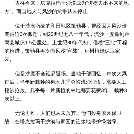
古往今来，塔克拉玛干沙漠成为“进得去出不来的地
方”。而当地人与风沙的抗争从未停止——
位于沙漠南缘的和田地区策勒县，曾经因为风沙侵
袭被迫3次搬迁，到20世纪七八十年代，流沙一度逼到距
离县城仅1.5公里处。上世纪80年代初，借着“三北”工程
的推进，策勒县再次向风沙“宣战”，种树植绿保卫家
园。
但是沙魔不会轻易退场。当地干部回忆，每次大风
过后，当年新栽种的树木几乎会被流沙埋没，需要人工
挖沙抢救。几乎每一片新植的林地都要花费3年、栽种3
次以上。
无论再难，人们也从未放弃。他们投身家园保卫
战，在塔克拉玛干沙漠与家园的连接地带护绿增绿。